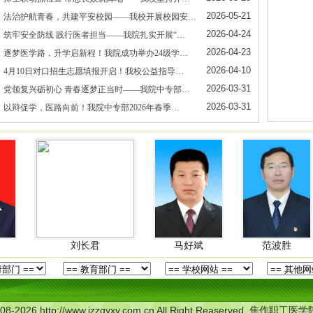
2026-05-21
法治护航青春，共建平安校园——我校开展校园安…
2026-04-24
筑牢安全防线 践行医者担当——我院扎实开展“…
2026-04-23
逐梦医学路，升学启新程！我院成功举办24级学…
2026-04-10
4月10日对口招生志愿填报开启！我校公益指导…
2026-03-31
党领复兴砺初心 青春逐梦正当时——我院中专部…
2026-03-31
以辩促学，医路向前！我院中专部2026年春季…
刘长君
马好斌
范波胜
王金
2008-2026 http://www.jzzgyxy.com.cn All Right Reaserved. 焦