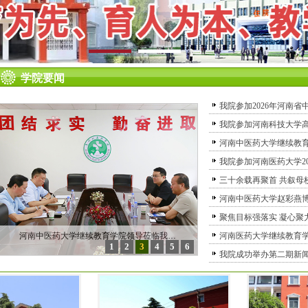
学院要闻
我院参加2026年河南
我院参加河南科技大学高
河南中医药大学继续教
我院参加河南医药大学2
三十余载再聚首 共叙母
河南中医药大学赵彩燕
聚焦目标强落实 凝心聚
河南中医药大学继续教育学院领导莅临我…
河南医药大学继续教育
1
2
3
4
5
6
我院成功举办第二期新