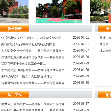
教学教研
专
2026-07-01
快乐过暑假 安全不“放假”——教学部安全教育…
普通中专
2026-07-01
内科护理学精品课件呼吸衰竭病人的护理…
专升本
2026-06-07
人人讲安全 个个会应急——教学部组织开展安全…
成人专
2026-05-29
深耕课堂展风采 评课研讨促成长——我院开展语…
2026-05-29
我院召开期中集体备课工作会议…
2026-04-29
书香润课堂 阅读促成长——教学部开展世界读书…
2026-04-29
中职优秀课件（语文）念奴娇 赤壁怀古…
2026-03-30
传承雷锋精神 争做时代新人——教学部思政教育…
学生工作
附
2026-06-17
舞力全开 青春绽放——焦作职工医学院中专部舞…
2026-05-29
师生联动抓检查 常态长效筑阵地——我校坚持开…