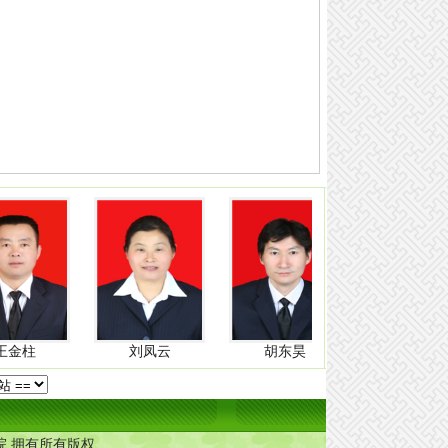
刘凤云
胡东昊
王乔新
作职工医学院 拥有所有版权