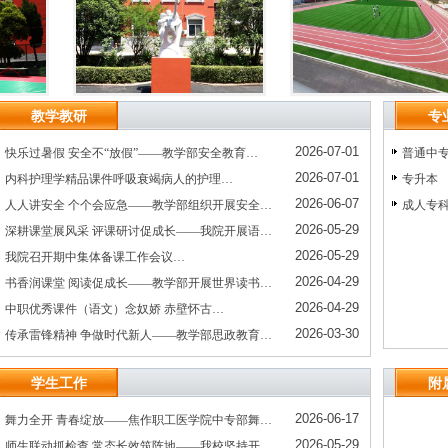
教学教研
专
2026-07-01
快乐过暑假 安全不“放假”——教学部安全教育…
普通中专
2026-07-01
内科护理学精品课件呼吸衰竭病人的护理…
专升本
2026-06-07
人人讲安全 个个会应急——教学部组织开展安全…
成人专
2026-05-29
深耕课堂展风采 评课研讨促成长——我院开展语…
2026-05-29
我院召开期中集体备课工作会议…
2026-04-29
书香润课堂 阅读促成长——教学部开展世界读书…
2026-04-29
中职优秀课件（语文）念奴娇 赤壁怀古…
2026-03-30
传承雷锋精神 争做时代新人——教学部思政教育…
学生工作
附
2026-06-17
舞力全开 青春绽放——焦作职工医学院中专部舞…
2026-05-29
师生联动抓检查 常态长效筑阵地——我校坚持开…