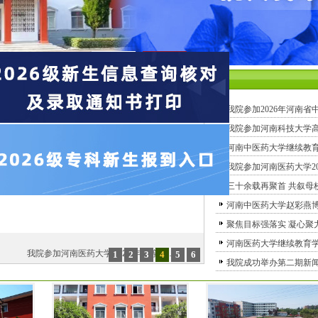
学院要闻
我院参加2026年河南
我院参加河南科技大学高
河南中医药大学继续教
我院参加河南医药大学2
三十余载再聚首 共叙母
河南中医药大学赵彩燕
聚焦目标强落实 凝心聚
河南医药大学继续教育
1
2
3
4
5
6
我院成功举办第二期新
三十余载再聚首 共叙母校情——我院9…