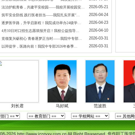
2026-05-21
法治护航青春，共建平安校园——我校开展校园安…
2026-04-24
筑牢安全防线 践行医者担当——我院扎实开展“…
2026-04-23
逐梦医学路，升学启新程！我院成功举办24级学…
2026-04-10
4月10日对口招生志愿填报开启！我校公益指导…
2026-03-31
党领复兴砺初心 青春逐梦正当时——我院中专部…
2026-03-31
以辩促学，医路向前！我院中专部2026年春季…
马好斌
范波胜
王金柱
2008-2026 http://www.jzzgyxy.com.cn All Right Reaserved. 焦